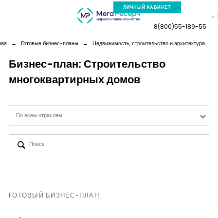
ЛИЧНЫЙ КАБИНЕТ
8(800)55-189-55
ная
←
Готовые бизнес-планы
←
Недвижимость, строительство и архитектура
Бизнес-план: Строительство
многоквартирных домов
Компания
Услуги
По всем отраслям
Новая реальность
Кейсы
Аналитика
ГОТОВЫЙ БИЗНЕС-ПЛАН