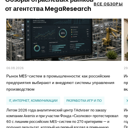
ВСЕ ОБЗОРЫ
от агентства MegaResearch
06.08.2026
29
Рынок MES-систем в промышленности: как российские
И
предприятия выбирают и внедряют системы управления
п
производством
в
IT, ИНТЕРНЕТ, КОММУНИКАЦИИ
РАЗРАБОТКА ИГР И ПО
Летом 2026 года аналитический центр TAdviser по заказу
Ин
компании Axenix и при участии Фонда «Сколково» протестировал
пр
60 с лишним российских MES-систем по 270 критериям — и
го
получил результат, который на первый взгляд в привычную
Пр