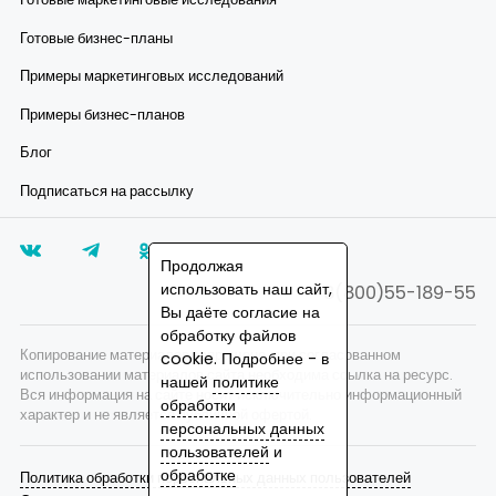
Готовые бизнес-планы
Примеры маркетинговых исследований
Примеры бизнес-планов
Блог
Подписаться на рассылку
Продолжая
использовать наш сайт,
8(800)55-189-55
Вы даёте согласие на
обработку файлов
Копирование материалов запрещено, при согласованном
cookie. Подробнее - в
использовании материалов сайта необходима ссылка на ресурс.
нашей
политике
Вся информация на сайте носит исключительно информационный
обработки
характер и не является публичной офертой.
персональных данных
пользователей
и
обработке
Политика обработки персональных данных пользователей