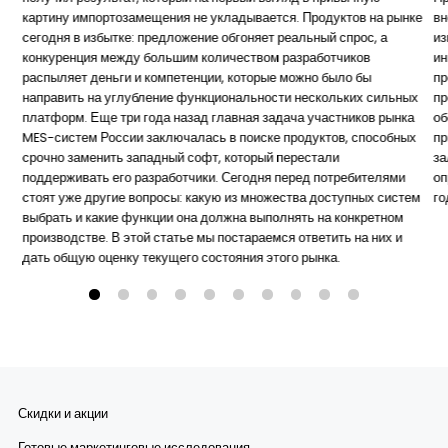
картину импортозамещения не укладывается. Продуктов на рынке
вн
сегодня в избытке: предложение обгоняет реальный спрос, а
из
конкуренция между большим количеством разработчиков
ин
распыляет деньги и компетенции, которые можно было бы
пр
направить на углубление функциональности нескольких сильных
пр
платформ. Еще три года назад главная задача участников рынка
об
MES-систем России заключалась в поиске продуктов, способных
пр
срочно заменить западный софт, который перестали
за
поддерживать его разработчики. Сегодня перед потребителями
оп
стоят уже другие вопросы: какую из множества доступных систем
го
выбрать и какие функции она должна выполнять на конкретном
производстве. В этой статье мы постараемся ответить на них и
дать общую оценку текущего состояния этого рынка.
Скидки и акции
Готовые маркетинговые исследования