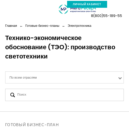
ЛИЧНЫЙ КАБИНЕТ
8(800)55-189-55
Главная
←
Готовые бизнес-планы
←
Электротехника
Технико-экономическое
обоснование (ТЭО): производство
Компания
светотехники
Услуги
По всем отраслям
Новая реальность
Кейсы
Аналитика
ГОТОВЫЙ БИЗНЕС-ПЛАН