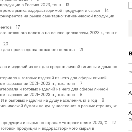
 продукции в Россию 2023, тонн 13
 игроков рынка водорастворимой продукции и сырья 14
 конкурентов на рынке санитарно-гигиенической продукции
урентов 17
го нетканого полотна на основе целлюлозы, 2023 г., тонн в
й 20
е для производства нетканого полотна 21
В
лов и изделий из них для средств личной гигиены и дома по
Р
атериала и готовых изделий из него для сферы личной
ном выражении 2021–2023 гг., тыс. тонн 7
материала и готовых изделий из него для сферы личной
А
ном выражении 2021–2023 гг., тыс. тонн 8
ГИ и бытовых изделий на душу населения, кг в год 8
иенической бумаги на душу населения в разных странах, кг
А
Р
й продукции и сырья по странам-отправителям 2023, % 12
 готовой продукции и водорастворимого сырья в