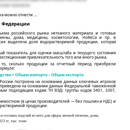
ка можно отнести
…
й Федерации
бъема российского рынка
нетканого материала и готовых
иены, дома, медицины, косметологии,
HoReCa
и пр.
в
кже выделена доля водорастворимой продукции, которая
й показатель для оценки масштаба и текущего состояния
вестиционная привлекательность того или иного рынка.
 то, сколько продукции за отчетный период приобрели
формуле:
дства +
Объем
импорта – Объем экспорта
 России построена на основании данных ключевых игроков
та приведена на основании данных Федеральной таможенной
вным подходящим кодам ТН ВЭД: группы кодов
3401, 3307,
оимостном (в ценах производителей — без пошлин и НДС) и
растворимой продукции.
и готовых изделий из него для сферы личной гигиены, дома,
23 гг.
, тыс. тонн