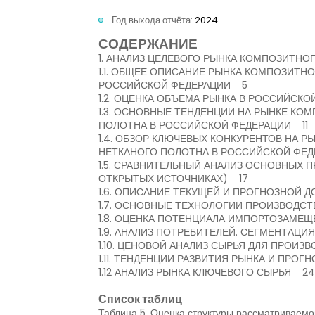
Год выхода отчёта:
2024
СОДЕРЖАНИЕ
1. АНАЛИЗ ЦЕЛЕВОГО РЫНКА КОМПОЗИТН
1.1. ОБЩЕЕ ОПИСАНИЕ РЫНКА КОМПОЗИТН
РОССИЙСКОЙ ФЕДЕРАЦИИ 5
1.2. ОЦЕНКА ОБЪЕМА РЫНКА В РОССИЙСК
1.3. ОСНОВНЫЕ ТЕНДЕНЦИИ НА РЫНКЕ К
ПОЛОТНА В РОССИЙСКОЙ ФЕДЕРАЦИИ 11
1.4. ОБЗОР КЛЮЧЕВЫХ КОНКУРЕНТОВ НА 
НЕТКАНОГО ПОЛОТНА В РОССИЙСКОЙ ФЕ
1.5. СРАВНИТЕЛЬНЫЙ АНАЛИЗ ОСНОВНЫХ
ОТКРЫТЫХ ИСТОЧНИКАХ) 17
1.6. ОПИСАНИЕ ТЕКУЩЕЙ И ПРОГНОЗНОЙ 
1.7. ОСНОВНЫЕ ТЕХНОЛОГИИ ПРОИЗВОДС
1.8. ОЦЕНКА ПОТЕНЦИАЛА ИМПОРТОЗАМЕ
1.9. АНАЛИЗ ПОТРЕБИТЕЛЕЙ. СЕГМЕНТАЦ
1.10. ЦЕНОВОЙ АНАЛИЗ СЫРЬЯ ДЛЯ ПРОИ
1.11. ТЕНДЕНЦИИ РАЗВИТИЯ РЫНКА И ПРОГ
1.12 АНАЛИЗ РЫНКА КЛЮЧЕВОГО СЫРЬЯ 24
Список таблиц
Таблица 5. Оценка структуры рассматриваемо