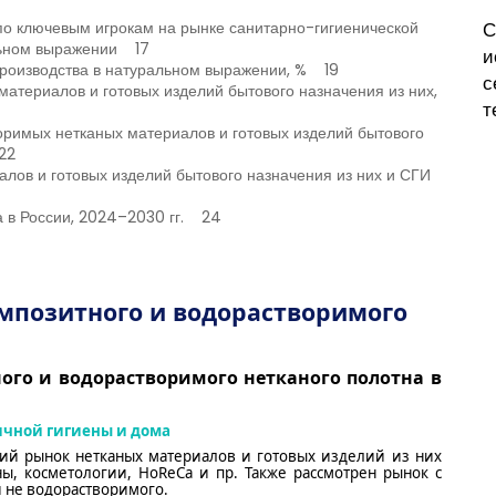
С
. по ключевым игрокам на рынке санитарно-гигиенической
льном выражении 17
и
 производства в натуральном выражении, % 19
с
материалов и готовых изделий бытового назначения из них,
т
воримых нетканых материалов и готовых изделий бытового
22
алов и готовых изделий бытового назначения из них и СГИ
а в России, 2024–2030 гг. 24
мпозитного и водорастворимого
го и водорастворимого нетканого полотна в
ичной гигиены и дома
кий рынок нетканых материалов и готовых изделий из них
ны, косметологии,
HoReCa
и пр.
Также рассмотрен рынок с
и не водорастворимого.