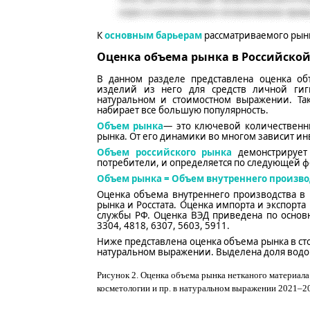
К
основным барьерам
рассматриваемого рын
Оценка объема рынка в Российско
В данном разделе представлена оценка о
изделий из него для средств личной гиг
натуральном и стоимостном выражении.
Та
набирает все большую популярность.
Объем рынка
— это ключевой количественны
рынка. От его динамики во многом зависит ин
Объем российского рынка
демонстрирует
потребители, и определяется по следующей 
Объем рынка = Объем внутреннего произво
Оценка объема внутреннего производства в
рынка
и
Росстата. Оценка импорта и экспор
службы РФ.
Оценка ВЭД приведена по осно
3304
, 4818, 6307, 5603, 5911.
Ниже представлена оценка объема рынка в ст
натуральном выражении.
Выделена доля водо
Рисунок
2
.
Оценка объема рынка нетканого материала 
косметологии и пр.
в натуральном выражении
2021–20