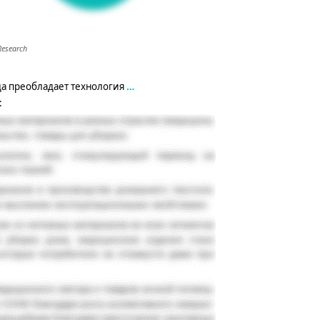
esearch
да
преобладает технология
…
: