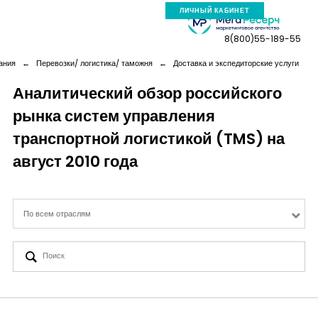
ЛИЧНЫЙ КАБИНЕТ
8(800)55-189-55
ания
←
Перевозки/ логистика/ таможня
←
Доставка и экспедиторские услуги
Аналитический обзор российского
рынка систем управления
Компания
транспортной логистикой (TMS) на
Услуги
август 2010 года
Новая реальность
По всем отраслям
Кейсы
Аналитика