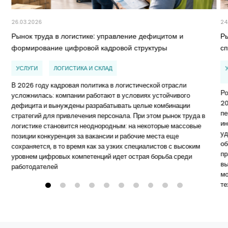
26.03.2026
24
Рынок труда в логистике: управление дефицитом и
Ры
формирование цифровой кадровой структуры
с
УСЛУГИ
ЛОГИСТИКА И СКЛАД
В 2026 году кадровая политика в логистической отрасли
Ро
усложнилась: компании работают в условиях устойчивого
20
дефицита и вынуждены разрабатывать целые комбинации
пе
стратегий для привлечения персонала. При этом рынок труда в
ин
логистике становится неоднородным: на некоторые массовые
уд
позиции конкуренция за вакансии и рабочие места еще
об
сохраняется, в то время как за узких специалистов с высоким
пр
уровнем цифровых компетенций идет острая борьба среди
вы
работодателей
мо
те