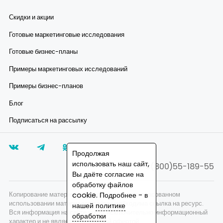
Скидки и акции
Готовые маркетинговые исследования
Готовые бизнес-планы
Примеры маркетинговых исследований
Примеры бизнес-планов
Блог
Подписаться на рассылку
Продолжая
использовать наш сайт,
8(800)55-189-55
Вы даёте согласие на
обработку файлов
Копирование материалов запрещено, при согласованном
cookie. Подробнее - в
использовании материалов сайта необходима ссылка на ресурс.
нашей
политике
Вся информация на сайте носит исключительно информационный
обработки
характер и не является публичной офертой.