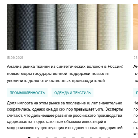
15.09.2021
26
Анализ рынка тканей из синтетических волокон в России:
А
новые меры государственной поддержки позволят
г
увеличить долю отечественных производителей
п
ПРОМЫШЛЕННОСТЬ
ОДЕЖДА И ТЕКСТИЛЬ
Доля импорта на этом рынке за последние 10 лет значительно
Не
сократилась, однако она до сих пор превышает 50%. Эксперты
по
считают, что дальнейшее развитие российского производства
по
сдерживается недостаточным объемом инвестиций в
за
модернизацию существующих и создание новых предприятий.
ст
ко