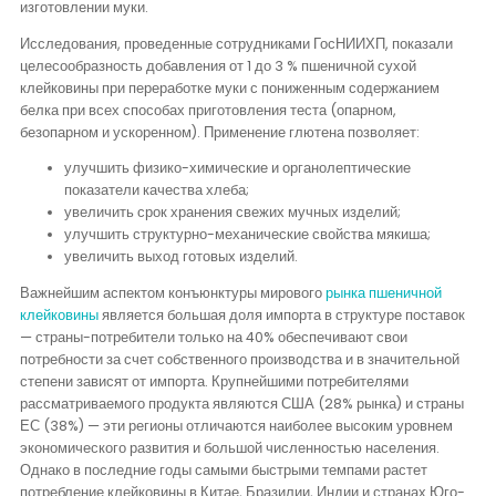
изготовлении муки.
Исследования, проведенные сотрудниками ГосНИИХП, показали
целесообразность добавления от 1 до 3 % пшеничной сухой
клейковины при переработке муки с пониженным содержанием
белка при всех способах приготовления теста (опарном,
безопарном и ускоренном). Применение глютена позволяет:
улучшить физико-химические и органолептические
показатели качества хлеба;
увеличить срок хранения свежих мучных изделий;
улучшить структурно-механические свойства мякиша;
увеличить выход готовых изделий.
Важнейшим аспектом конъюнктуры мирового
рынка пшеничной
клейковины
является большая доля импорта в структуре поставок
— страны-потребители только на 40% обеспечивают свои
потребности за счет собственного производства и в значительной
степени зависят от импорта. Крупнейшими потребителями
рассматриваемого продукта являются США (28% рынка) и страны
ЕС (38%) — эти регионы отличаются наиболее высоким уровнем
экономического развития и большой численностью населения.
Однако в последние годы самыми быстрыми темпами растет
потребление клейковины в Китае, Бразилии, Индии и странах Юго-