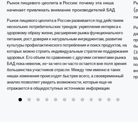
Рынок пищевого цеолита в России: почему эта ниша
Р
начинает привлекать внимание производителей БАД
(
п
Рынок пищевого цеолита в России развивается под действием
нескольких потребительских трендов: укрепление интереса к
Ро
здоровому образу жизни, расширение рынка функционального
да
питания, рост доверия к натуральным ингредиентам, развитие
пр
культуры профилактического потребления и поиск продуктов, на
бы
которых можно строить индивидуальные стратегии поддержания
(3
здоровья. Его объем по сравнению с другими сегментами рынка
Ми
БАД пока невелик, из-за чего он часто остается вне поля зрения
по
большинства участников отрасли. Между тем именно в таких
вн
нишах изменения происходят быстрее всего, а своевременный
пр
анализ позволяет увидеть возможности, которые еще не
отражаются в общедоступных источниках информации.