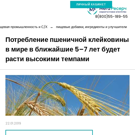
ЛИЧНЫЙ КАБИНЕТ
8(800)55-189-55
щевая промышленность и С/Х
←
пищевые добавки, ингредиенты и улучшители
Потребление пшеничной клейковины
в мире в ближайшие 5–7 лет будет
Компания
расти высокими темпами
Услуги
Новая реальность
Кейсы
Аналитика
22.01.2019