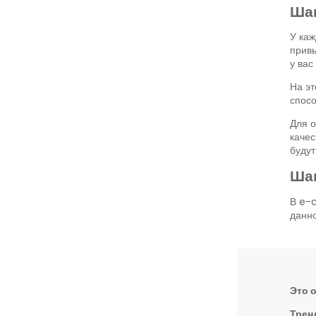
Шаг
У каж
привы
у вас
На эт
спосо
Для о
качес
буду
Шаг
В e-c
данно
Это 
Трен