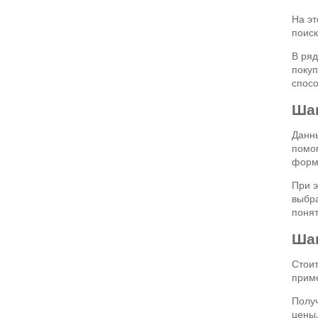
На эт
поиск
В ряд
покуп
спосо
Шаг
Данны
помог
формы
При э
выбра
понят
Шаг
Стоит
приме
Получ
цены,