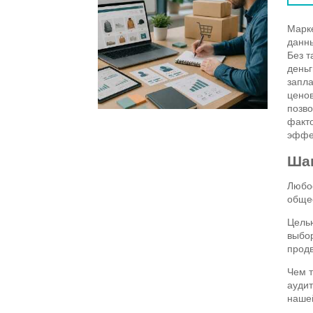
Марке
данны
Без т
деньг
запла
ценов
позво
факто
эффе
Шаг
Любое
общее
Целью
выбор
прод
Чем т
аудит
нашей