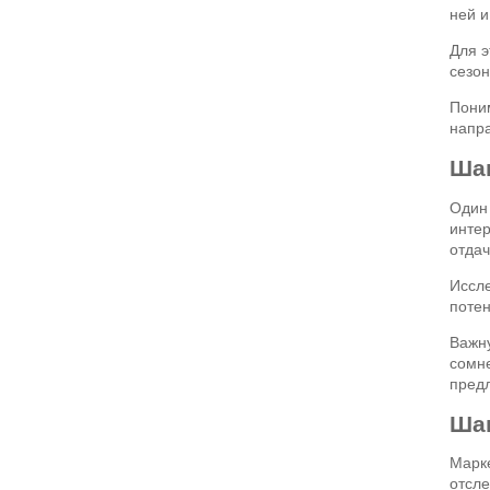
ней и
Для э
сезон
Поним
напр
Шаг
Один 
интер
отдач
Иссле
потен
Важну
сомне
предл
Шаг
Марке
отсле