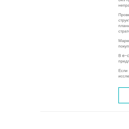
непра
Прове
струк
плани
страт
Марке
покуп
В e-c
предл
Если 
иссле