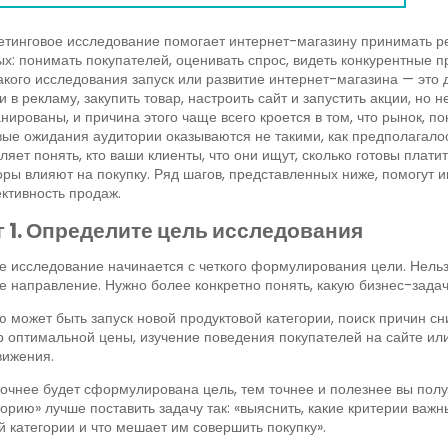
тинговое исследование помогает интернет-магазину принимать ре
х: понимать покупателей, оценивать спрос, видеть конкурентные п
акого исследования запуск или развитие интернет-магазина — это
и в рекламу, закупить товар, настроить сайт и запустить акции, но 
нированы, и причина этого чаще всего кроется в том, что рынок, п
ые ожидания аудитории оказываются не такими, как предполагало
ляет понять, кто ваши клиенты, что они ищут, сколько готовы плати
ры влияют на покупку. Ряд шагов, представленных ниже, помогут 
ктивность продаж.
 1. Определите цель исследования
 исследование начинается с четкого формулирования цели. Нельз
 направление. Нужно более конкретно понять, какую бизнес-задач
 может быть запуск новой продуктовой категории, поиск причин сн
 оптимальной цены, изучение поведения покупателей на сайте ил
вижения.
очнее будет сформулирована цель, тем точнее и полезнее вы полу
орию» лучше поставить задачу так: «выяснить, какие критерии важ
 категории и что мешает им совершить покупку».