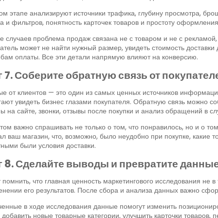
ом этапе анализируют источники трафика, глубину просмотра, брош
а и фильтров, понятность карточек товаров и простоту оформления
е случаев проблема продаж связана не с товаром и не с рекламой,
атель может не найти нужный размер, увидеть стоимость доставки 
бам оплаты. Все эти детали напрямую влияют на конверсию.
 7. Соберите обратную связь от покупател
е от клиентов — это один из самых ценных источников информаци
ают увидеть бизнес глазами покупателя. Обратную связь можно со
 на сайте, звонки, отзывы после покупки и анализ обращений в сл
том важно спрашивать не только о том, что понравилось, но и о то
л ваш магазин, что, возможно, было неудобно при покупке, какие т
ными были условия доставки.
 8. Сделайте выводы и превратите данные
 помнить, что главная ценность маркетингового исследования не в 
нении его результатов. После сбора и анализа данных важно сфо
енные в ходе исследования данные помогут изменить позициониро
 добавить новые товарные категории, улучшить карточки товаров,