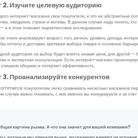
 2. Изучите целевую аудиторию
дого интернет-магазина свои покупатели, и это не абстрактные пол
чки, ожидания, страхи и мотивы. В данном случае надо понять, кт
 — и в этом поможет маркетинговое исследование.
ом этапе анализируют возраст, пол, регион, уровень дохода, интер
бы оплаты и доставки, критерии выбора товара и основные барьер
дной аудитории на выбор будет влиять низкая цена, для другой — б
тва и экспертная консультация. Если интернет-магазин проигнори
т слишком общими и потеряют эффективность.
 3. Проанализируйте конкурентов
ommerce покупателям легко сравнивать несколько магазинов пер
м случае важно понимать, с кем именно вы конкурируете и за счет
общая картина рынка. А что она значит для вашей компании?
ды, которые мы описали выше, по-разному влияют на игроков 