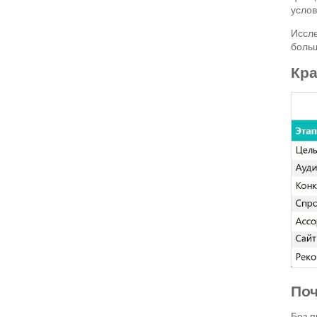
услов
Иссле
боль
Кра
Поч
Без п