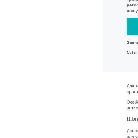
реги
вашу 
Эксп
№1 в 
Для э
прогр
Особо
интер
Шаг
Иногд
или с