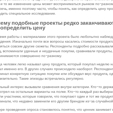
и то же изменение цены может восприниматься рынком по-разному 
речь, именно поэтому часто, чтобы понять, как определить цену п
дить специальное исследование.
ему подобные проекты редко заканчивают
 определить цену
емя работы с материалами этого проекта было любопытно наблюда
дения. Изначально почти все вопросы касались стоимости продукта
яться совсем другие сюжеты. Респонденты подробно рассказывали 
, вспоминали удачные и неудачные покупки, сравнивали продукты,
ринимаются совершенно по-разному.
а человек легко называл цену продукта, который покупал неделю н
л именно его. В других случаях происходило наоборот. Респонден
инал конкретную ситуацию покупки или обсуждал вкус продукта, о
изительно. Такие эпизоды встречались регулярно.
ьный интерес вызывали сравнения внутри категории. Кто-то держа
отрел на остальные варианты на полке. Кто-то каждый раз выбира
и участники, которые говорили, что покупают один и тот же продук
инали, что недавно заменили его другим брендом из-за случайной 
ре проведения опроса становилось понятно, что ценник занимает в