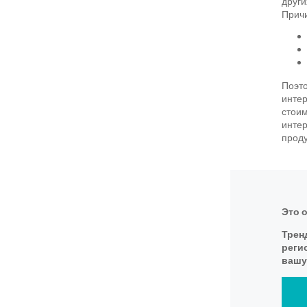
други
Прич
Поэто
интер
стоим
интер
проду
Это 
Трен
реги
вашу 