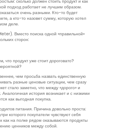
остым: сколько должен стоить продукт и как
кой подход работает не лучшим образом.
оказаться очень разными. Кто-то будет
те, а кто-то назовет сумму, которую хотел
амом деле.
 Meter). Вместо поиска одной «правильной»
ольких сторон:
 что продукт уже стоит дороговато?
вероятной?
веннее, чем просьба назвать единственную
ивать разные ценовые ситуации, чем сразу
ет стало заметно, что между «дорого» и
 Аналогичная история возникает и с низкими
ся как выгодная покупка.
одуктов питания. Причина довольно проста:
три которого покупатели чувствуют себя
к как на полке рядом оказываются продукты
нению ценников между собой.