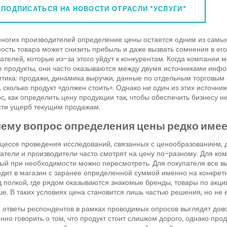
ПОДПИСАТЬСЯ НА НОВОСТИ ОТРАСЛИ "УСЛУГИ"
ногих производителей определение цены остается одним из самы
ость товара может снизить прибыль и даже вызвать сомнения в его
ателей, которые из-за этого уйдут к конкурентам. Когда компании
 продукты, они часто оказываются между двумя источниками инфо
тика: продажи, динамика выручки, данные по отдельным торговым 
, сколько продукт «должен стоить». Однако ни один из этих источни
с, как определить цену продукции так, чтобы обеспечить бизнесу
сти ущерб текущим продажам.
ему вопрос определения цены редко имее
цессе проведения исследований, связанных с ценообразованием, д
атели и производители часто смотрят на цену по-разному. Для ком
ый при необходимости можно пересмотреть. Для покупателя все в
дит в магазин с заранее определенной суммой именно на конкрет
 полкой, где рядом оказываются знакомые бренды, товары по акции
е. В таких условиях цена становится лишь частью решения, но не
 ответы респондентов в рамках проводимых опросов выглядят дов
нно говорить о том, что продукт стоит слишком дорого, однако прод