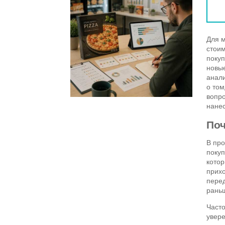
Для м
стоим
покуп
новые
анали
о том
вопро
нане
Поч
В про
покуп
котор
прихо
перед
раньш
Часто
увере