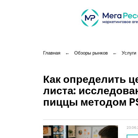
Главная
←
Обзоры рынков
←
Услуги
Как определить ц
листа: исследова
пиццы методом 
23.06