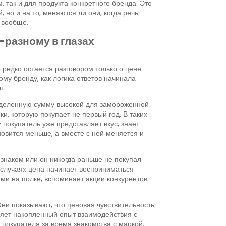
, так и для продукта конкретного бренда. Это
но и на то, меняются ли они, когда речь
 вообще.
-разному в глазах
 редко остается разговором только о цене.
му бренду, как логика ответов начинала
т.
ределенную сумму высокой для замороженной
, которую покупает не первый год. В таких
 покупатель уже представляет вкус, знает
овится меньше, а вместе с ней меняется и
езнаком или он никогда раньше не покупал
х случаях цена начинает восприниматься
ми на полке, вспоминает акции конкурентов
ни показывают, что ценовая чувствительность
ияет накопленный опыт взаимодействия с
 покупателя за время знакомства с маркой.