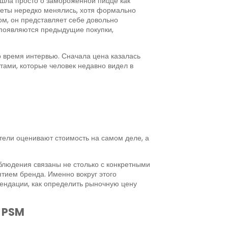
 шла просто о замороженной пицце как
тветы нередко менялись, хотя формально
ом, он представляет себе довольно
и появляются предыдущие покупки,
 время интервью. Сначала цена казалась
тами, которые человек недавно видел в
тели оценивают стоимость на самом деле, а
блюдения связаны не столько с конкретными
тием бренда. Именно вокруг этого
мендации, как определить рыночную цену
д PSM