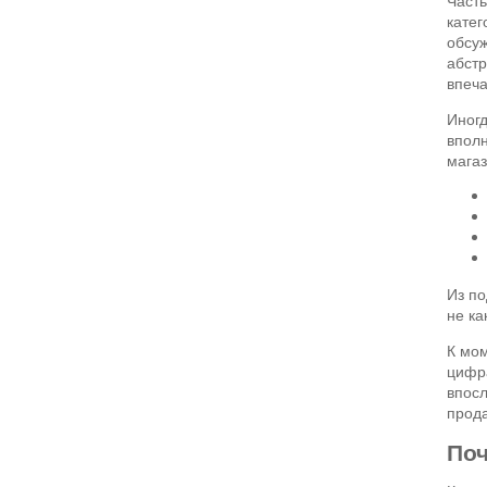
Часть
катег
обсуж
абстр
впеча
Иногд
вполн
магаз
Из по
не ка
К мом
цифра
впосл
прода
Поч