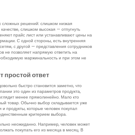
х сложных решений: слишком низкая
 качестве, слишком высокая — отпугнуть
 меняют прайс лист или устанавливают цены на
рмации. С одной стороны, есть внутренняя
сетям, с другой — представления сотрудников
ков не позволяет напрямую ответить на
 необходимую маржинальность и при этом не
т простой ответ
овольно быстро становится заметно, что
пании это один из параметров продукта,
ыглядит менее прямолинейно. Мало кто
ный товар. Обычно выбор складывается уже
 и продукты, которые человек покупал
 единственным критерием выбора.
ольно неожиданно. Например, человек может
олжать покупать его из месяца в месяц. В