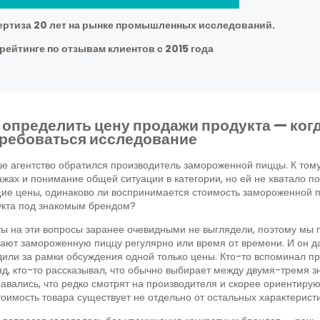
ертиза 20 лет на рынке промышленных исследований.
рейтинге по отзывам клиентов с 2015 года
 определить цену продажи продукта — когд
ребоваться исследование
е агентство обратился производитель замороженной пиццы. К том
жах и понимание общей ситуации в категории, но ей не хватало по
ие цены, одинаково ли воспринимается стоимость замороженной п
укта под знакомым брендом?
ы на эти вопросы заранее очевидными не выглядели, поэтому мы 
ают замороженную пиццу регулярно или время от времени. И он да
или за рамки обсуждения одной только цены. Кто-то вспоминал про
д, кто-то рассказывал, что обычно выбирает между двумя-тремя 
авались, что редко смотрят на производителя и скорее ориентируют
тоимость товара существует не отдельно от остальных характеристи