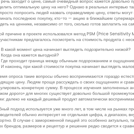
 речь заходит о цене, самый очевидный вопрос кажется довольно пр
елить оптимальную цену на него? Однако в реальных интервью та
просто попросить людей назвать справедливую цену, ответы могут 
инать последнюю покупку, кто-то — акцию в ближайшем супермарке
деть на ценнике, независимо от того, сколько готов заплатить на с
ой причине в проекте использовался метод PSM (Price Sensitivity
участникам предлагалось посмотреть на стоимость продукта с неск
В какой момент цена начинает выглядеть подозрительно низкой?
Когда она кажется выгодной?
Где проходит граница между обычным подорожанием и ощущением,
И наконец, при какой стоимости покупка начинает выглядеть мало
емя опроса такие вопросы обычно воспринимаются гораздо естест
дящую цену. Людям проще рассуждать о своих ощущениях и сравн
лировать конкретную сумму. В процессе изучения заполненных анк
ком дорого» для многих существует довольно большой промежуток.
и: далеко не каждый дешевый продукт автоматически воспринимает
ный подход используется уже много лет, в том числе на рынках пр
водителей обычно интересует не отдельная цифра, а диапазон, вну
ртно. В случае с замороженной пиццей это особенно актуально, та
х брендов, размеров и рецептур и решение редко сводится к срав