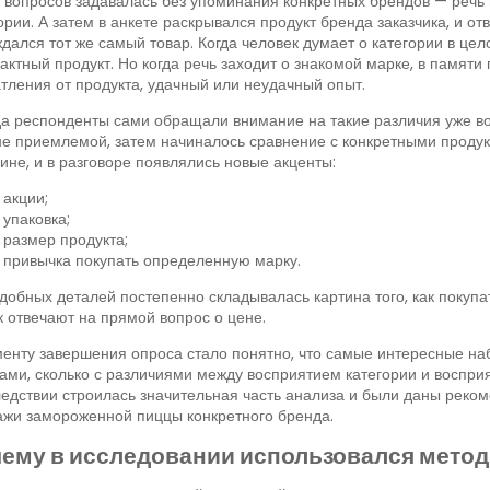
 вопросов задавалась без упоминания конкретных брендов — речь
ории. А затем в анкете раскрывался продукт бренда заказчика, и о
дался тот же самый товар. Когда человек думает о категории в цел
актный продукт. Но когда речь заходит о знакомой марке, в памят
тления от продукта, удачный или неудачный опыт.
а респонденты сами обращали внимание на такие различия уже во
е приемлемой, затем начиналось сравнение с конкретными продук
ине, и в разговоре появлялись новые акценты:
акции;
упаковка;
размер продукта;
привычка покупать определенную марку.
добных деталей постепенно складывалась картина того, как покупа
к отвечают на прямой вопрос о цене.
енту завершения опроса стало понятно, что самые интересные на
ми, сколько с различиями между восприятием категории и восприя
едствии строилась значительная часть анализа и были даны реко
жи замороженной пиццы конкретного бренда.
ему в исследовании использовался мето