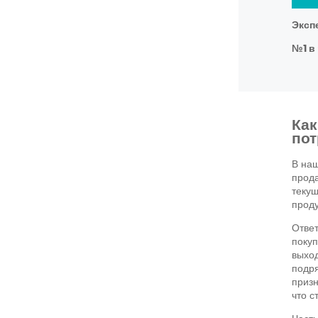
Эксп
№1 в 
Как
пот
В наш
прода
текущ
прод
Ответ
покуп
выход
подря
призн
что с