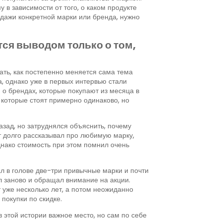
в зависимости от того, о каком продукте
родажи конкретной марки или бренда, нужно
ся выводом только о том,
ть, как постепенно меняется сама тема
, однако уже в первых интервью стали
о брендах, которые покупают из месяца в
 которые стоят примерно одинаково, но
азад, но затруднялся объяснить, почему
т долго рассказывал про любимую марку,
днако стоимость при этом помнил очень
л в голове две-три привычные марки и почти
л заново и обращал внимание на акции.
т уже несколько лет, а потом неожиданно
покупки по скидке.
 этой истории важное место, но сам по себе