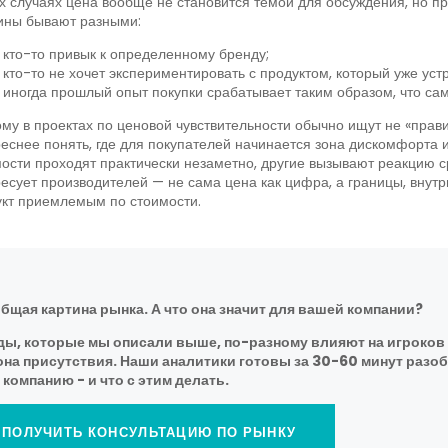
х случаях цена вообще не становится темой для обсуждения, но пр
ины бывают разными:
кто-то привык к определенному бренду;
кто-то не хочет экспериментировать с продуктом, который уже устр
иногда прошлый опыт покупки срабатывает таким образом, что сам 
му в проектах по ценовой чувствительности обычно ищут не «прав
еснее понять, где для покупателей начинается зона дискомфорта 
ости проходят практически незаметно, другие вызывают реакцию с
есует производителей — не сама цена как цифра, а границы, внут
кт приемлемым по стоимости.
общая картина рынка. А что она значит для вашей компании?
ды, которые мы описали выше, по-разному влияют на игроков 
она присутствия. Наши аналитики готовы за 30-60 минут разобр
компанию - и что с этим делать.
ПОЛУЧИТЬ КОНСУЛЬТАЦИЮ ПО РЫНКУ