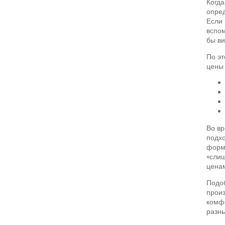
Когда
опред
Если 
вспом
бы ви
По эт
цены 
Во вр
подхо
форму
«слиш
ценам
Подоб
произ
комфо
разны