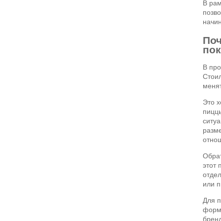
В рам
позво
начин
Поч
пок
В про
Стоил
менят
Это х
пиццы
ситуа
разме
отнош
Обрат
этот 
отдел
или п
Для п
форми
бренд