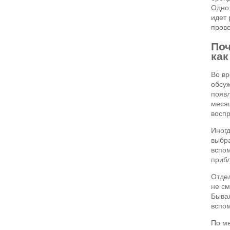
Одно 
идет 
прово
Поч
как
Во вр
обсуж
появл
месяц
восп
Иногд
выбра
вспом
прибл
Отдел
не см
Бывал
вспом
По ме