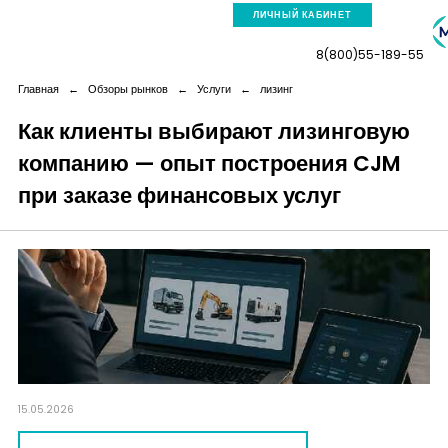
ЛИЧНЫЙ КАБИНЕТ
8(800)55-189-55
Главная
←
Обзоры рынков
←
Услуги
←
лизинг
Как клиенты выбирают лизинговую
компанию — опыт построения CJM
Компания
при заказе финансовых услуг
Услуги
Новая реальность
Кейсы
Аналитика
15.05.2026