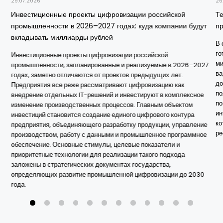
29.07.2026
26
Инвестиционные проекты цифровизации российской
Т
промышленности в 2026–2027 годах: куда компании будут
п
вкладывать миллиарды рублей
В 
го
Инвестиционные проекты цифровизации российской
ми
промышленности, запланированные и реализуемые в 2026–2027
ва
годах, заметно отличаются от проектов предыдущих лет.
до
Предприятия все реже рассматривают цифровизацию как
по
внедрение отдельных IT-решений и инвестируют в комплексное
по
изменение производственных процессов. Главным объектом
ин
инвестиций становится создание единого цифрового контура
ко
предприятия, объединяющего разработку продукции, управление
ре
производством, работу с данными и промышленное программное
обеспечение. Основные стимулы, целевые показатели и
приоритетные технологии для реализации такого подхода
заложены в стратегических документах государства,
определяющих развитие промышленной цифровизации до 2030
года.