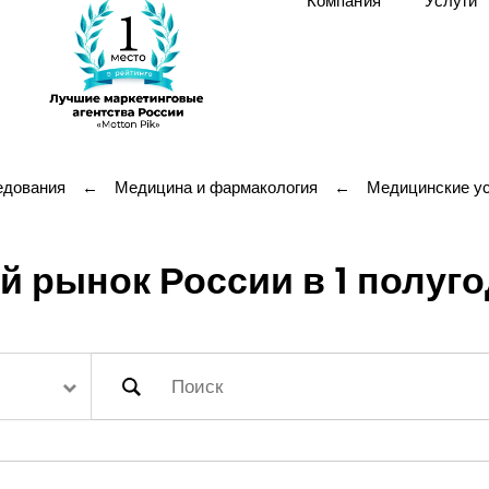
Компания
Услуги
едования
←
Медицина и фармакология
←
Медицинские ус
 рынок России в 1 полуго