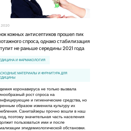
0.2020
14.08.2020
ок кожных антисептиков прошел пик
Состояние ры
отажного спроса, однако стабилизация
препаратов в 
тупит не раньше середины 2021 года
МЕДИЦИНА И ФА
ЕДИЦИНА И ФАРМАКОЛОГИЯ
ВЕТЕРИНАРИЯ (У
АСХОДНЫЕ МАТЕРИАЛЫ И ФУРНИТУРА ДЛЯ
Производство в
ЕДИЦИНЫ
мировой экономи
сельскохозяйств
демия коронавируса не только вызвала
обеспечение на
инообразный рост спроса на
отрасль активно
инфицирующие и гигиенические средства, но
России же на ры
оренным образом изменила культуру их
импортная прод
ребления. Санитайзеры прочно вошли в наш
ход, поэтому значительная часть населения
должит пользоваться ими и после
мализации эпидемиологической обстановки.