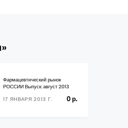
и»
Фармацевтический рынок
Российск
РОССИИ Выпуск: август 2013
услуг (о
маркетин
0 р.
17 ЯНВАРЯ 2013 Г.
анализ р
01 МАРТ