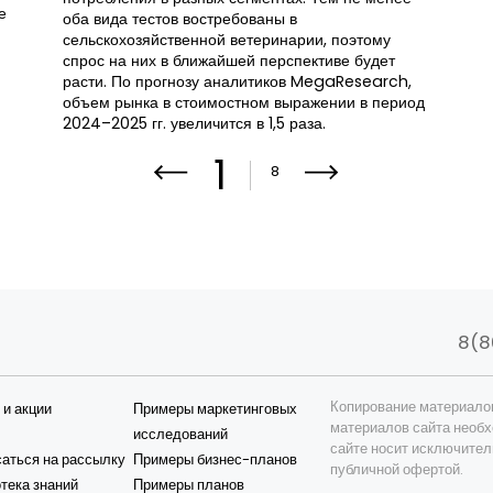
е
оба вида тестов востребованы в
сельскохозяйственной ветеринарии, поэтому
спрос на них в ближайшей перспективе будет
расти. По прогнозу аналитиков MegaResearch,
объем рынка в стоимостном выражении в период
2024–2025 гг. увеличится в 1,5 раза.
1
8
8(8
Копирование материало
 и акции
Примеры маркетинговых
материалов сайта необх
исследований
сайте носит исключител
аться на рассылку
Примеры бизнес-планов
публичной офертой.
тека знаний
Примеры планов