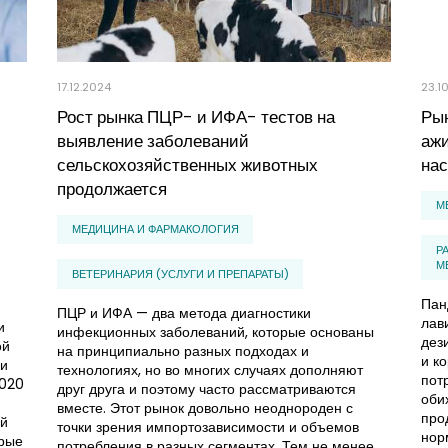
17.12.2024
23.1
Рост рынка ПЦР- и ИФА- тестов на
Рын
выявление заболеваний
ажи
сельскохозяйственных животных
нас
продолжается
М
МЕДИЦИНА И ФАРМАКОЛОГИЯ
Р
М
ВЕТЕРИНАРИЯ (УСЛУГИ И ПРЕПАРАТЫ)
Пан
ПЦР и ИФА — два метода диагностики
лав
и
инфекционных заболеваний, которые основаны
дез
ой
на принципиально разных подходах и
и к
 и
технологиях, но во многих случаях дополняют
пот
2020
друг друга и поэтому часто рассматриваются
оби
вместе. Этот рынок довольно неоднороден с
про
ый
точки зрения импортозависимости и объемов
нор
орые
потребления в разных сегментах. Тем не менее