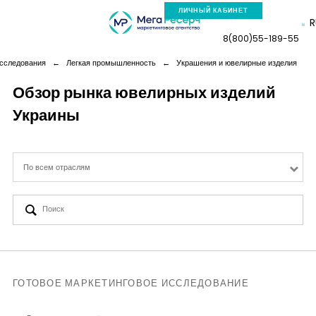
ЛИЧНЫЙ КАБИНЕТ
R
8(800)55-189-55
исследования
←
Легкая промышленность
←
Украшения и ювелирные изделия
Обзор рынка ювелирных изделий
Украины
Компания
Услуги
По всем отраслям
Новая реальность
Кейсы
Аналитика
ГОТОВОЕ МАРКЕТИНГОВОЕ ИССЛЕДОВАНИЕ