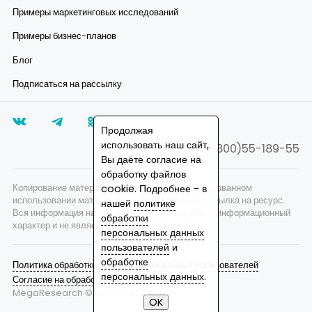
Примеры маркетинговых исследований
Примеры бизнес-планов
Блог
Подписаться на рассылку
Продолжая
использовать наш сайт,
8(800)55-189-55
Вы даёте согласие на
обработку файлов
Копирование материалов запрещено, при согласованном
cookie. Подробнее - в
использовании материалов сайта необходима ссылка на ресурс.
нашей
политике
Вся информация на сайте носит исключительно информационный
обработки
характер и не является публичной офертой.
персональных данных
пользователей
и
обработке
Политика обработки персональных данных пользователей
персональных данных
.
Согласие на обработку персональных данных
MegaResearch © 2007 —
2026