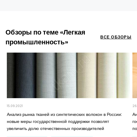
Обзоры по теме «Легкая
ВСЕ ОБЗОРЫ
промышленность»
15.09.2021
26
Анализ рынка тканей из синтетических волокон в России:
А
новые меры государственной поддержки позволят
г
увеличить долю отечественных производителей
п