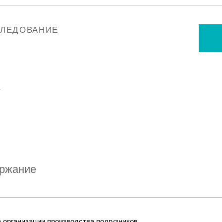
СЛЕДОВАНИЕ
у
ржание
 организации производства подгузников.