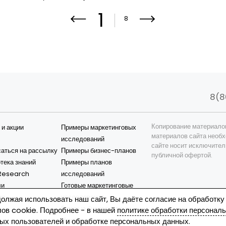
1
8
8(8
Копирование материало
 и акции
Примеры маркетинговых
материалов сайта необх
исследований
сайте носит исключител
аться на рассылку
Примеры бизнес-планов
публичной офертой.
тека знаний
Примеры планов
esearch
исследований
ли
Готовые маркетинговые
ия
исследования
олжая использовать наш сайт, Вы даёте согласие на обработку
Готовые бизнес-планы
ов cookie. Подробнее - в нашей
политике обработки персонал
Наиболее популярные
ых пользователей
и
обработке персональных данных
.