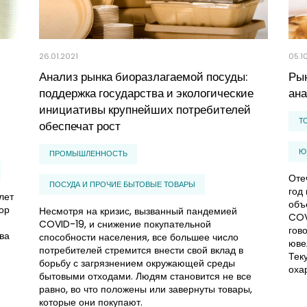
26.01.2021
05.1
Анализ рынка биоразлагаемой посуды:
Рын
поддержка государства и экологические
ана
инициативы крупнейших потребителей
Т
обеспечат рост
Ю
ПРОМЫШЛЕННОСТЬ
Оте
ПОСУДА И ПРОЧИЕ БЫТОВЫЕ ТОВАРЫ
год
лет
объ
ор
Несмотря на кризис, вызванный пандемией
COV
COVID-19, и снижение покупательной
гов
ва
способности населения, все большее число
юве
потребителей стремится внести свой вклад в
Тек
борьбу с загрязнением окружающей среды
оха
бытовыми отходами. Людям становится не все
равно, во что положены или завернуты товары,
которые они покупают.