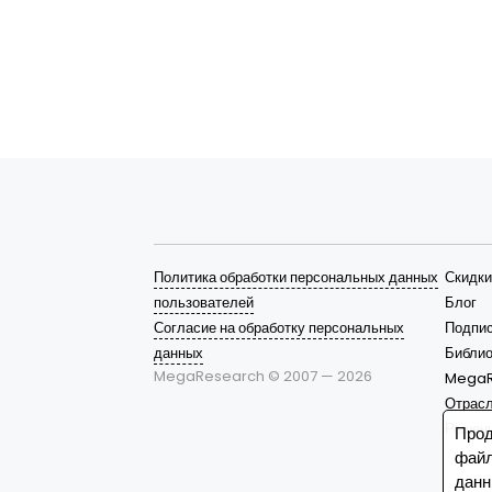
Политика обработки персональных данных
Скидки
пользователей
Блог
Согласие на обработку персональных
Подпис
данных
Библио
MegaResearch © 2007 —
2026
MegaR
Отрас
Решен
Прод
файл
данн