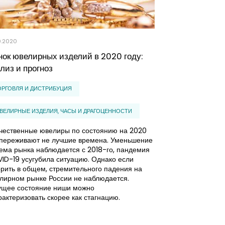
0.2020
25.06.2020
ок ювелирных изделий в 2020 году:
Анализ рынка
лиз и прогноз
стабилизация
перспективы 
ОРГОВЛЯ И ДИСТРИБУЦИЯ
ПРОМЫШЛЕННО
ВЕЛИРНЫЕ ИЗДЕЛИЯ, ЧАСЫ И ДРАГОЦЕННОСТИ
СПЕЦОДЕЖДА И 
чественные ювелиры по состоянию на 2020
 переживают не лучшие времена. Уменьшение
Распространени
ема рынка наблюдается с 2018-го, пандемия
изменение стру
ID-19 усугубила ситуацию. Однако если
России. В связи
орить в общем, стремительного падения на
объемов произво
лирном рынке России не наблюдается.
также c общим 
ущее состояние ниши можно
спрос на тради
рактеризовать скорее как стагнацию.
снизился.