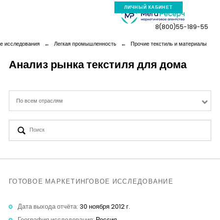
ЛИЧНЫЙ КАБИНЕТ
8(800)55-189-55
е исследования
←
Легкая промышленность
←
Прочие текстиль и материалы
Анализ рынка текстиля для дома
Компания
По всем отраслям
Услуги
Новая реальность
Кейсы
ГОТОВОЕ МАРКЕТИНГОВОЕ ИССЛЕДОВАНИЕ
Аналитика
Дата выхода отчёта:
30 ноября 2012 г.
География исследования:
Россия