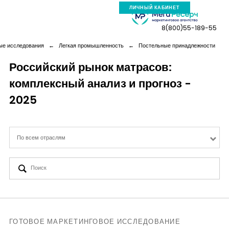
ЛИЧНЫЙ КАБИНЕТ
8(800)55-189-55
ые исследования
←
Легкая промышленность
←
Постельные принадлежности
Российский рынок матрасов:
комплексный анализ и прогноз -
Компания
2025
Услуги
По всем отраслям
Новая реальность
Кейсы
Аналитика
ГОТОВОЕ МАРКЕТИНГОВОЕ ИССЛЕДОВАНИЕ