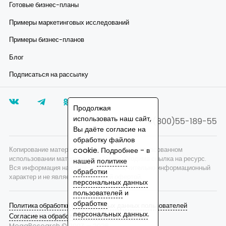
Готовые бизнес-планы
Примеры маркетинговых исследований
Примеры бизнес-планов
Блог
Подписаться на рассылку
Продолжая
использовать наш сайт,
8(800)55-189-55
Вы даёте согласие на
обработку файлов
Копирование материалов запрещено, при согласованном
cookie. Подробнее - в
использовании материалов сайта необходима ссылка на ресурс.
нашей
политике
Вся информация на сайте носит исключительно информационный
обработки
характер и не является публичной офертой.
персональных данных
пользователей
и
обработке
Политика обработки персональных данных пользователей
персональных данных
.
Согласие на обработку персональных данных
MegaResearch © 2007 —
2026