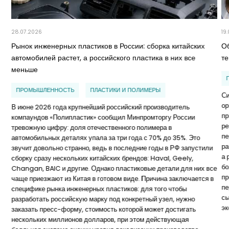
28.07.2026
19
Рынок инженерных пластиков в России: сборка китайских
Об
автомобилей растет, а российского пластика в них все
т
меньше
ПРОМЫШЛЕННОСТЬ
ПЛАСТИКИ И ПОЛИМЕРЫ
Си
ор
В июне 2026 года крупнейший российский производитель
пр
компаундов «Полипластик» сообщил Минпромторгу России
ре
тревожную цифру: доля отечественного полимера в
пе
автомобильных деталях упала за три года с 70% до 35%. Это
ра
звучит довольно странно, ведь в последние годы в РФ запустили
а 
сборку сразу нескольких китайских брендов: Haval, Geely,
бо
Changan, BAIC и другие. Однако пластиковые детали для них все
пр
чаще приезжают из Китая в готовом виде. Причина заключается в
пе
специфике рынка инженерных пластиков: для того чтобы
сы
разработать российскую марку под конкретный узел, нужно
эк
заказать пресс-форму, стоимость которой может достигать
нескольких миллионов долларов, при этом действующая