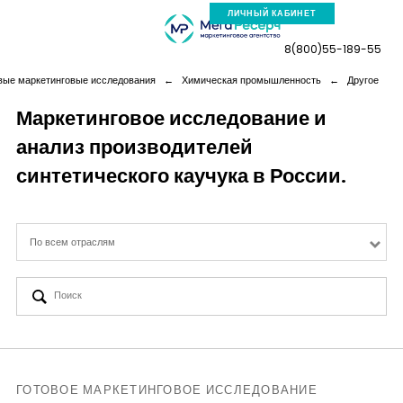
ЛИЧНЫЙ КАБИНЕТ
8(800)55-189-55
вые маркетинговые исследования
←
Химическая промышленность
←
Другое
Маркетинговое исследование и
анализ производителей
Компания
синтетического каучука в России.
Услуги
По всем отраслям
Новая реальность
Кейсы
Аналитика
ГОТОВОЕ МАРКЕТИНГОВОЕ ИССЛЕДОВАНИЕ