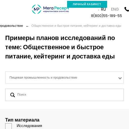
ЛИЧНЫЙ КАБИНЕТ
RU
ENG
8(800)55-189-55
продовольствие
←
Общественное и быстрое питание, кейтеринг и доставка еды
Примеры планов исследований по
теме: Общественное и быстрое
Компания
питание, кейтеринг и доставка еды
Услуги
Пищевая промышленность и продовольствие
Новая реальность
Кейсы
Аналитика
Тип материала
Исследования