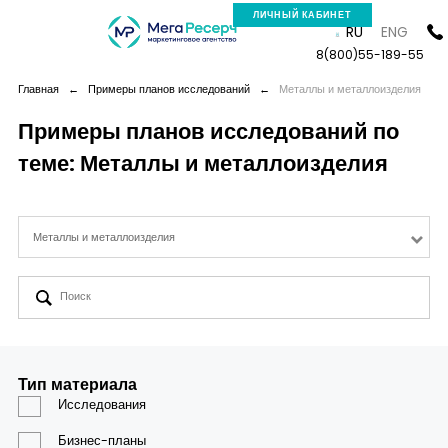
ЛИЧНЫЙ КАБИНЕТ
RU
ENG
8(800)55-189-55
Главная
←
Примеры планов исследований
←
Металлы и металлоизделия
Примеры планов исследований по
теме: Металлы и металлоизделия
Компания
Услуги
Металлы и металлоизделия
Новая реальность
Кейсы
Тип материала
Аналитика
Исследования
Бизнес-планы