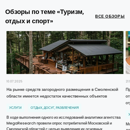
Обзоры по теме «Туризм,
ВСЕ ОБЗОРЫ
отдых и спорт»
10.07.2025
21.
На рынке средств загородного размещения в Смоленской
П
области имеется недостаток качественных объектов
о
о
УСЛУГИ
ОТДЫХ, ДОСУГ, РАЗВЛЕЧЕНИЯ
В ходе выполнения одного из исследований аналитики агентства
MegaResearch провели опрос потребителей Московской и
Мо
Смоленской областей с целью выявления их основных
до