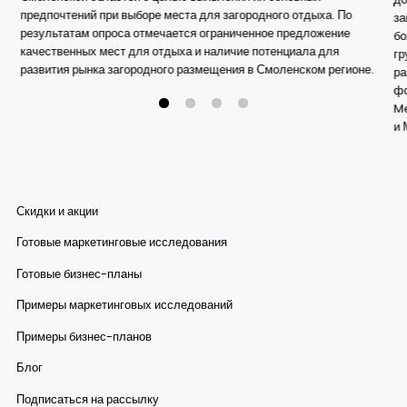
предпочтений при выборе места для загородного отдыха. По
за
результатам опроса отмечается ограниченное предложение
бо
качественных мест для отдыха и наличие потенциала для
гр
развития рынка загородного размещения в Смоленском регионе.
ра
фо
Me
и 
пр
Скидки и акции
Готовые маркетинговые исследования
Готовые бизнес-планы
Примеры маркетинговых исследований
Примеры бизнес-планов
Блог
Подписаться на рассылку