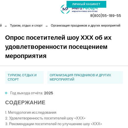
ЛИЧНЫЙ КАБИНЕТ
8(800)55-189-55
й
←
Туризм, отдых и спорт
←
Организация праздников и других мероприятий
Опрос посетителей шоу ХХХ об их
удовлетворенности посещением
Компания
мероприятия
Услуги
ТУРИЗМ, ОТДЫХ И
ОРГАНИЗАЦИЯ ПРАЗДНИКОВ И ДРУГИХ
Новая реальность
СПОРТ
МЕРОПРИЯТИЙ
Год выхода отчёта:
2025
Кейсы
СОДЕРЖАНИЕ
1. Методология исследования
Аналитика
2. Удовлетворенность посетителей шоу «ХХХ»
3. Рекомендации посетителей по улучшению шоу «ХХХ»