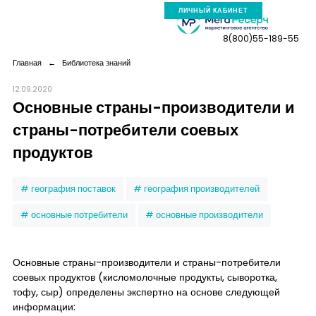
ЛИЧНЫЙ КАБИНЕТ
8(800)55-189-55
Главная
←
Библиотека знаний
12.09.2020
Основные страны-производители и
Компания
страны-потребители соевых
продуктов
Услуги
география поставок
география производителей
Новая реальность
основные потребители
основные производители
Кейсы
Основные страны-производители и страны-потребители
соевых продуктов (кисломолочные продукты, сыворотка,
Аналитика
тофу, сыр) определены экспертно на основе следующей
информации: