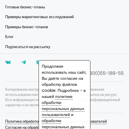
Готовые бизнес-планы
Примеры маркетинговых исследований
Примеры бизнес-планов
Блог
Подписаться на рассылку
Продолжая
использовать наш сайт,
8(800)55-189-55
Вы даёте согласие на
обработку файлов
Копирование материалов запрещено, при согласованном
cookie. Подробнее - в
использовании материалов сайта необходима ссылка на ресурс.
нашей
политике
Вся информация на сайте носит исключительно информационный
обработки
характер и не является публичной офертой.
персональных данных
пользователей
и
обработке
Политика обработки персональных данных пользователей
персональных данных
.
Согласие на обработку персональных данных