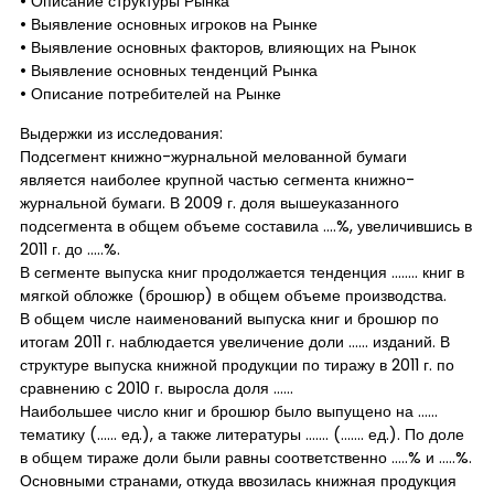
• Описание структуры Рынка
• Выявление основных игроков на Рынке
• Выявление основных факторов, влияющих на Рынок
• Выявление основных тенденций Рынка
• Описание потребителей на Рынке
Выдержки из исследования:
Подсегмент книжно-журнальной мелованной бумаги
является наиболее крупной частью сегмента книжно-
журнальной бумаги. В 2009 г. доля вышеуказанного
подсегмента в общем объеме составила ….%, увеличившись в
2011 г. до …..%.
В сегменте выпуска книг продолжается тенденция …….. книг в
мягкой обложке (брошюр) в общем объеме производства.
В общем числе наименований выпуска книг и брошюр по
итогам 2011 г. наблюдается увеличение доли …… изданий. В
структуре выпуска книжной продукции по тиражу в 2011 г. по
сравнению с 2010 г. выросла доля ……
Наибольшее число книг и брошюр было выпущено на ……
тематику (…… ед.), а также литературы ……. (……. ед.). По доле
в общем тираже доли были равны соответственно …..% и …..%.
Основными странами, откуда ввозилась книжная продукция