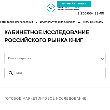
ЛИЧНЫЙ КАБИНЕТ
8(800)55-189-55
ркетинговые исследования
←
Издательство и полиграфия
←
Книги и журналы
КАБИНЕТНОЕ ИССЛЕДОВАНИЕ
РОССИЙСКОГО РЫНКА КНИГ
Компания
Услуги
По всем отраслям
Новая реальность
Кейсы
Аналитика
ГОТОВОЕ МАРКЕТИНГОВОЕ ИССЛЕДОВАНИЕ