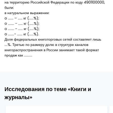
на территорию Российской Федерации по коду 4901100000,
были:
в натуральном выражении:
o ……. – …… кг (……%);
o …….. - …… кг (……%);
o …….. - …… кг (……%);
o ……..- ……. кг (……%).
Доля федеральных книготорговых сетей составляет лишь
….%. Третью по размеру долю в структуре каналов
книгораспространения в России занимает такой формат
продаж как ………..
Исследования по теме «Книги и
журналы»