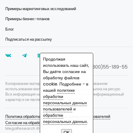
Примеры маркетинговых исследований
Примеры бизнес-планов
Блог
Подписаться на рассылку
Продолжая
использовать наш сайт,
8(800)55-189-55
Вы даёте согласие на
обработку файлов
Копирование материалов запрещено, при согласованном
cookie. Подробнее - в
использовании материалов сайта необходима ссылка на ресурс.
нашей
политике
Вся информация на сайте носит исключительно информационный
обработки
характер и не является публичной офертой.
персональных данных
пользователей
и
обработке
Политика обработки персональных данных пользователей
персональных данных
.
Согласие на обработку персональных данных
MegaResearch © 2007 —
2026