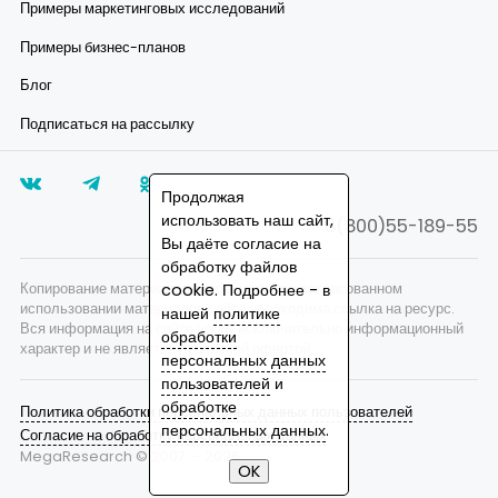
Примеры маркетинговых исследований
Примеры бизнес-планов
Блог
Подписаться на рассылку
Продолжая
использовать наш сайт,
8(800)55-189-55
Вы даёте согласие на
обработку файлов
cookie. Подробнее - в
Копирование материалов запрещено, при согласованном
использовании материалов сайта необходима ссылка на ресурс.
нашей
политике
Вся информация на сайте носит исключительно информационный
обработки
характер и не является публичной офертой.
персональных данных
пользователей
и
обработке
Политика обработки персональных данных пользователей
персональных данных
.
Согласие на обработку персональных данных
MegaResearch © 2007 —
2026