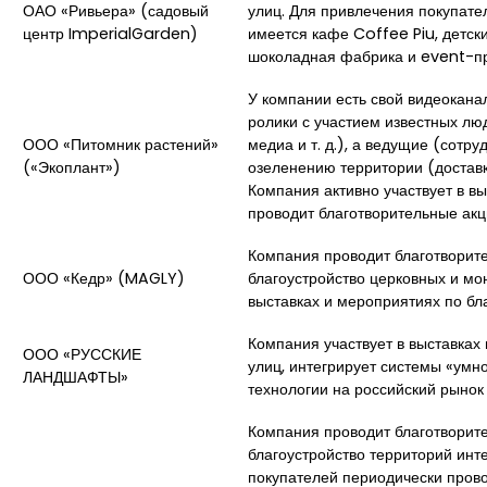
ОАО «Ривьера» (садовый
улиц. Для привлечения покупате
центр ImperialGarden)
имеется кафе Coffee Piu, детски
шоколадная фабрика и event-пр
У компании есть свой видеоканал
ролики с участием известных лю
ООО «Питомник растений»
медиа и т. д.), а ведущие (сотр
(«Экоплант»)
озеленению территории (доставка
Компания активно участвует в вы
проводит благотворительные ак
Компания проводит благотворит
ООО «Кедр» (MAGLY)
благоустройство церковных и мон
выставках и мероприятиях по бл
Компания участвует в выставках
ООО «РУССКИЕ
улиц, интегрирует системы «умн
ЛАНДШАФТЫ»
технологии на российский рынок
Компания проводит благотворит
благоустройство территорий инт
покупателей периодически пров