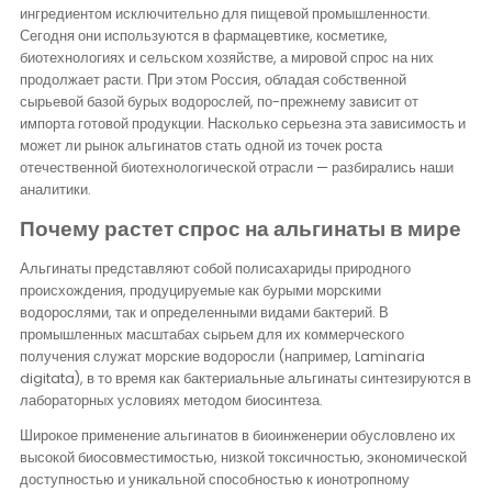
Контакты
ингредиентом исключительно для пищевой промышленности.
Сегодня они используются в фармацевтике, косметике,
биотехнологиях и сельском хозяйстве, а мировой спрос на них
продолжает расти. При этом Россия, обладая собственной
сырьевой базой бурых водорослей, по-прежнему зависит от
импорта готовой продукции. Насколько серьезна эта зависимость и
может ли рынок альгинатов стать одной из точек роста
отечественной биотехнологической отрасли — разбирались наши
аналитики.
Почему растет спрос на альгинаты в мире
Альгинаты представляют собой полисахариды природного
происхождения, продуцируемые как бурыми морскими
водорослями, так и определенными видами бактерий. В
промышленных масштабах сырьем для их коммерческого
получения служат морские водоросли (например, Laminaria
digitata), в то время как бактериальные альгинаты синтезируются в
лабораторных условиях методом биосинтеза.
Широкое применение альгинатов в биоинженерии обусловлено их
высокой биосовместимостью, низкой токсичностью, экономической
доступностью и уникальной способностью к ионотропному