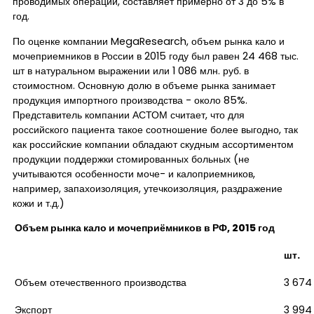
проводимых операций, составляет примерно от 3 до 5% в
год.
По оценке компании MegaResearch, объем рынка кало и
мочеприемников в России в 2015 году был равен 24 468 тыс.
шт в натуральном выражении или 1 086 млн. руб. в
стоимостном. Основную долю в объеме рынка занимает
продукция импортного производства - около 85%.
Представитель компании АСТОМ считает, что для
российского пациента такое соотношение более выгодно, так
как российские компании обладают скудным ассортиментом
продукции поддержки стомированных больных (не
учитываются особенности моче- и калоприемников,
например, запахоизоляция, утечкоизоляция, раздражение
кожи и т.д.)
Объем рынка кало и мочеприёмников в РФ, 2015 год
шт.
Объем отечественного производства
3 674
Экспорт
3 994