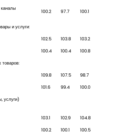
 каналы
100.2
97.7
100.1
вары и услуги:
102.5
103.8
103.2
100.4
100.4
100.8
 товаров:
109.8
107.5
98.7
101.6
99.4
100.0
, услуги)
103.1
102.9
104.8
100.2
100.1
100.5