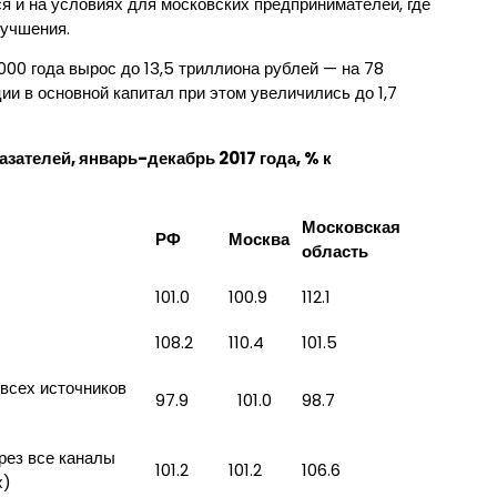
я и на условиях для московских предпринимателей, где
лучшения.
00 года вырос до 13,5 триллиона рублей — на 78
и в основной капитал при этом увеличились до 1,7
ателей, январь-декабрь 2017 года, % к
Московская
РФ
Москва
область
101.0
100.9
112.1
108.2
110.4
101.5
всех источников
97.9
101.0
98.7
рез все каналы
101.2
101.2
106.6
х)