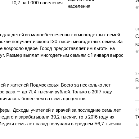
10,7 на 1 000 населения
населения
01
я для детей из малообеспеченных и многодетных семей.
С
скве получает и около 130 тысяч многодетных семей. За
к
е возросло вдвое. Город предоставляет им льготы на
уг. Размер выплат многодетным семьям с 1 января вырос
2
В
ей и жителей Подмосковья. Всего за несколько лет
е раза — до 71,4 тысячи рублей. Только в 2017 году
личилась более чем на семь процентов.
еры. Доходы учителей и врачей за последние семь лет
2
Т
педагоги зарабатывали 39,2 тысячи, то в 2016 году их
Медики семь лет назад получали в среднем 56,7 тысячи