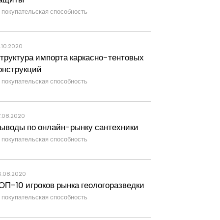
покупательская способность
.10.2020
труктура импорта каркасно-тентовых
онструкций
покупательская способность
7.08.2020
ыводы по онлайн-рынку сантехники
покупательская способность
6.08.2020
ОП-10 игроков рынка геологоразведки
покупательская способность