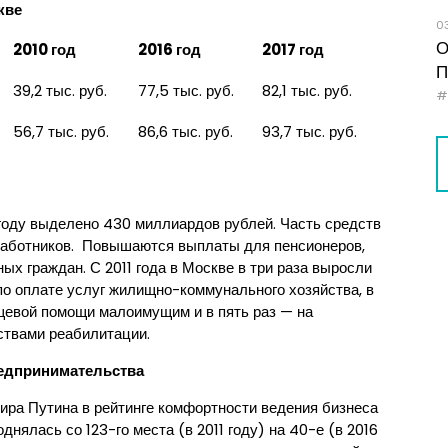
кве
0
О
2010 год
2016 год
2017 год
П
39,2 тыс. руб.
77,5 тыс. руб.
82,1 тыс. руб.
56,7 тыс. руб.
86,6 тыс. руб.
93,7 тыс. руб.
году выделено 430 миллиардов рублей. Часть средств
работников. Повышаются выплаты для пенсионеров,
ых граждан. С 2011 года в Москве в три раза выросли
о оплате услуг жилищно-коммунального хозяйства, в
ещевой помощи малоимущим и в пять раз — на
ствами реабилитации.
редпринимательства
ира Путина в рейтинге комфортности ведения бизнеса
нялась со 123-го места (в 2011 году) на 40-е (в 2016