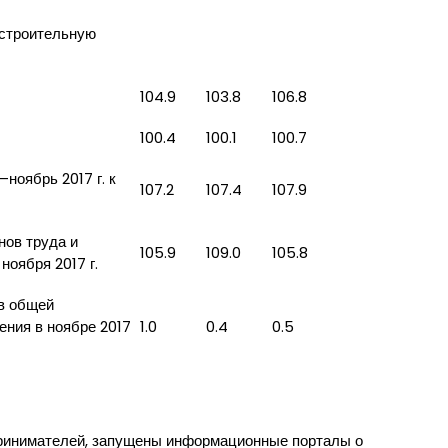
 строительную
104.9
103.8
106.8
100.4
100.1
100.7
ноябрь 2017 г. к
107.2
107.4
107.9
нов труда и
105.9
109.0
105.8
 ноября 2017 г.
в общей
ения в ноябре 2017
1.0
0.4
0.5
принимателей, запущены информационные порталы о