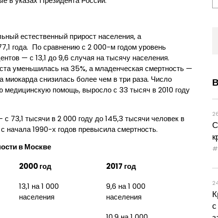
ые в указах Президента России.
ьный естественный прирост населения, а
7,1 года. По сравнению с 2 000-м годом уровень
нтов — с 13,1 до 9,6 случая на тысячу населения.
аста уменьшилась на 35%, а младенческая смертность —
 миокарда снизилась более чем в три раза. Число
В
 медицинскую помощь, выросло с 33 тысяч в 2010 году
2
с 73,1 тысячи в 2 000 году до 145,3 тысячи человек в
С
е с начала 1990-х годов превысила смертность.
к
ости в Москве
2000 год
2017 год
2
13,1 на 1 000
9,6 на 1 000
К
населения
населения
с
з
10,9 на 1 000