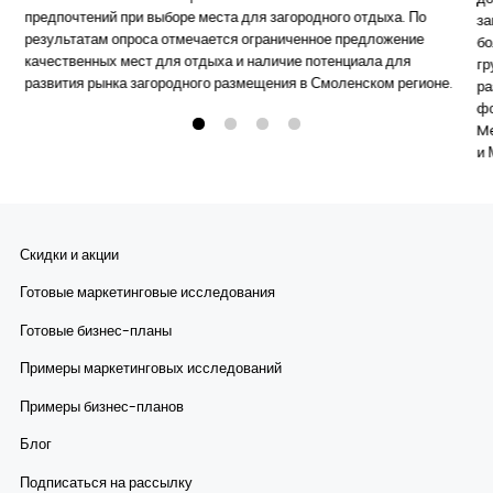
предпочтений при выборе места для загородного отдыха. По
за
результатам опроса отмечается ограниченное предложение
бо
качественных мест для отдыха и наличие потенциала для
гр
развития рынка загородного размещения в Смоленском регионе.
ра
фо
Me
и 
пр
Скидки и акции
Готовые маркетинговые исследования
Готовые бизнес-планы
Примеры маркетинговых исследований
Примеры бизнес-планов
Блог
Подписаться на рассылку