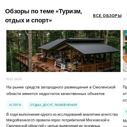
Обзоры по теме «Туризм,
ВСЕ ОБЗОРЫ
отдых и спорт»
10.07.2025
21.
На рынке средств загородного размещения в Смоленской
П
области имеется недостаток качественных объектов
о
о
УСЛУГИ
ОТДЫХ, ДОСУГ, РАЗВЛЕЧЕНИЯ
В ходе выполнения одного из исследований аналитики агентства
MegaResearch провели опрос потребителей Московской и
Мо
Смоленской областей с целью выявления их основных
до