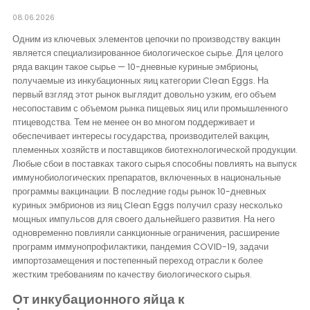
Контакты
08.06.2026
Одним из ключевых элементов цепочки по производству вакцин
является специализированное биологическое сырье. Для целого
ряда вакцин такое сырье — 10-дневные куриные эмбрионы,
получаемые из инкубационных яиц категории Clean Eggs. На
первый взгляд этот рынок выглядит довольно узким, его объем
несопоставим с объемом рынка пищевых яиц или промышленного
птицеводства. Тем не менее он во многом поддерживает и
обеспечивает интересы государства, производителей вакцин,
племенных хозяйств и поставщиков биотехнологической продукции.
Любые сбои в поставках такого сырья способны повлиять на выпуск
иммунобиологических препаратов, включенных в национальные
программы вакцинации. В последние годы рынок 10-дневных
куриных эмбрионов из яиц Clean Eggs получил сразу несколько
мощных импульсов для своего дальнейшего развития. На него
одновременно повлияли санкционные ограничения, расширение
программ иммунопрофилактики, пандемия COVID-19, задачи
импортозамещения и постепенный переход отрасли к более
жестким требованиям по качеству биологического сырья.
От инкубационного яйца к