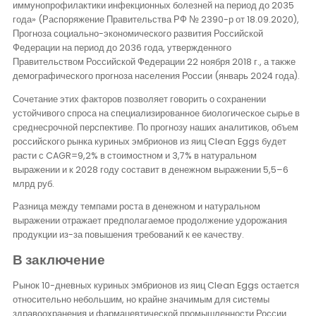
иммунопрофилактики инфекционных болезней на период до 2035
года» (Распоряжение Правительства РФ № 2390-р от 18.09.2020),
Прогноза социально-экономического развития Российской
Федерации на период до 2036 года, утвержденного
Правительством Российской Федерации 22 ноября 2018 г., а также
демографического прогноза населения России (январь 2024 года).
Сочетание этих факторов позволяет говорить о сохранении
устойчивого спроса на специализированное биологическое сырье в
среднесрочной перспективе. По прогнозу наших аналитиков, объем
российского рынка куриных эмбрионов из яиц Clean Eggs будет
расти с CAGR=9,2% в стоимостном и 3,7% в натуральном
выражении и к 2028 году составит в денежном выражении 5,5–6
млрд руб.
Разница между темпами роста в денежном и натуральном
выражении отражает предполагаемое продолжение удорожания
продукции из-за повышения требований к ее качеству.
В заключение
Рынок 10-дневных куриных эмбрионов из яиц Clean Eggs остается
относительно небольшим, но крайне значимым для системы
здравоохранения и фармацевтической промышленности России