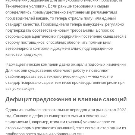
куриные инкубационные для иммунобиологических производств.
Технические условия». Если раньше требования к сырью
определялись преимущественно внутренними регламентами
производителей вакцин, то теперь отрасль получила единый
стандарт качества. Производители теперь вынуждены регулярно
подтверждать соответствие новым требованиям, а спрос со
стороны фармацевтических предприятий постепенно смещается в
сторону поставщиков, способных обеспечить полный цикл
ветеринарного контроля и документально подтвержденное
качество продукции.
Фармацевтические компании давно ожидали подобных изменений.
Для них они существенно облегчают работу и позволяют
стабилизировать весь технологический цикл — чем жестче
стандартизировано сырье, тем ниже производственные риски при
выпуске вакцин.
Дефицит предложения и влияние санкций
Одним из наиболее показательных периодов для рынка стал 2023
год. Санкции и дефицит импортного сырья в сочетании с
эпидемиями (например, птичьим гриппом) усилили спрос со
стороны фармацевтических компаний, этот сегмент стал одним из
драйверов роста рынка инкубационных яиц.