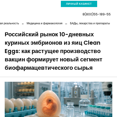
ЛИЧНЫЙ КАБИНЕТ
8(800)55-189-55
ая реальность
←
Медицина и фармакология
←
БАДы, лекарства и препараты
Российский рынок 10-дневных
куриных эмбрионов из яиц Clean
Компания
Eggs: как растущее производство
Услуги
вакцин формирует новый сегмент
биофармацевтического сырья
Новая реальность
Кейсы
Аналитика