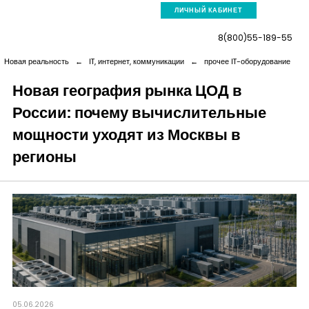
ЛИЧНЫЙ КАБИНЕТ
8(800)55-189-55
Новая реальность
←
IT, интернет, коммуникации
←
прочее IT-оборудование
Новая география рынка ЦОД в
России: почему вычислительные
Компания
мощности уходят из Москвы в
Услуги
регионы
Новая реальность
Кейсы
Аналитика
05.06.2026