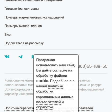
Готовые маркетинговые исследования
Готовые бизнес-планы
Примеры маркетинговых исследований
Примеры бизнес-планов
Блог
Подписаться на рассылку
Продолжая
использовать наш сайт,
8(800)55-189-55
Вы даёте согласие на
обработку файлов
Копирование материалов запрещено, при согласованном
cookie. Подробнее - в
использовании материалов сайта необходима ссылка на ресурс.
нашей
политике
Вся информация на сайте носит исключительно информационный
обработки
характер и не является публичной офертой.
персональных данных
пользователей
и
обработке
Политика обработки персональных данных пользователей