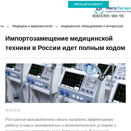
ЛИЧНЫЙ КАБИНЕТ
8(800)55-189-55
сть
←
Медицина и фармакология
←
медицинское оборудование и аппаратура
Импортозамещение медицинской
техники в России идет полным ходом
Компания
Услуги
Новая реальность
Кейсы
14.12.2022
Аналитика
Российские производители смогли наладить эффективную
работу в новых экономических и геополитических условиях и