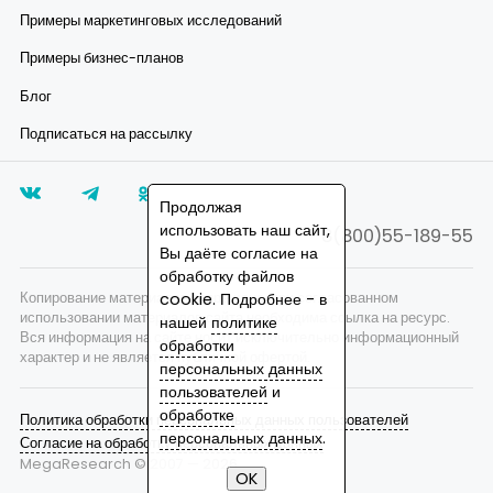
Примеры маркетинговых исследований
Примеры бизнес-планов
Блог
Подписаться на рассылку
Продолжая
использовать наш сайт,
8(800)55-189-55
Вы даёте согласие на
обработку файлов
Копирование материалов запрещено, при согласованном
cookie. Подробнее - в
использовании материалов сайта необходима ссылка на ресурс.
нашей
политике
Вся информация на сайте носит исключительно информационный
обработки
характер и не является публичной офертой.
персональных данных
пользователей
и
обработке
Политика обработки персональных данных пользователей
персональных данных
.
Согласие на обработку персональных данных
MegaResearch © 2007 —
2026