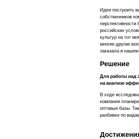
Идея построить в
собственников ко
перспективности 
российских услов
культур на тот мо
многие другие во
заказала в нашем 
Решение
Для работы над
на анализе эфф
В ходе исследова
компания планиро
оптовые базы. Та
разбивке по видам
Достижени