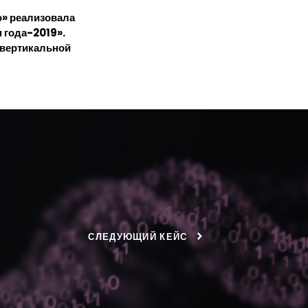
о» реализовала
п года-2019».
 вертикальной
СЛЕДУЮЩИЙ КЕЙС