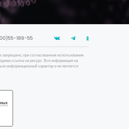
00)55-189-55
в запрещено, при согласованном использовании
одима ссылка на ресурс. Вся информация на
ьно информационный характер и не является
ьных