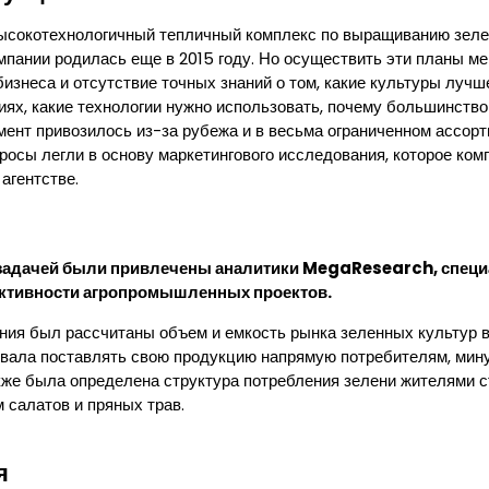
ысокотехнологичный тепличный комплекс по выращиванию зеле
мпании родилась еще в 2015 году. Но осуществить эти планы м
бизнеса и отсутствие точных знаний о том, какие культуры луч
иях, какие технологии нужно использовать, почему большинств
мент привозилось из-за рубежа и в весьма ограниченном ассорт
просы легли в основу маркетингового исследования, которое ко
агентстве.
 задачей были привлечены аналитики MegaResearch, спец
ективности агропромышленных проектов.
ния был рассчитаны объем и емкость рынка зеленных культур в
вала поставлять свою продукцию напрямую потребителям, мин
кже была определена структура потребления зелени жителями 
 салатов и пряных трав.
я