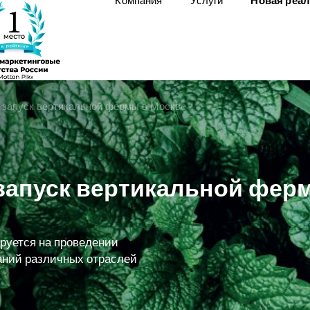
Компания
Услуги
Новая реа
 запуск вертикальной фермы в Москве
запуск вертикальной фер
уется на проведении
аний различных отраслей