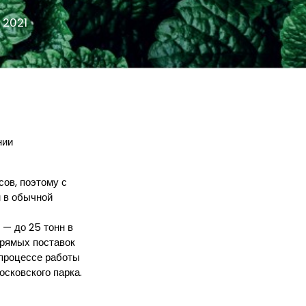
2021
нии
ов, поэтому с
м в обычной
 — до 25 тонн в
 прямых поставок
 процессе работы
осковского парка.