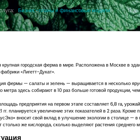
слуга:
Бизнес-планы и финансовые модели
Год:
 крупная городская ферма в мире. Расположена в Москве в зда
фабрики «Лигетт-Дукат».
ия фермы — салаты и зелень — выращивается в несколько ярус
о метра здесь собирают в 10 раз больше готовой продукции, че
лощадь предприятия на первом этапе составляет 6,8 га, урожай
1 гг. планируется увеличение этих показателей в 2 раза. Кроме
РусЭко» вносит свой вклад в улучшение экологии в столице — в
т столько же кислорода, сколько выделяют растения среднего м
туация