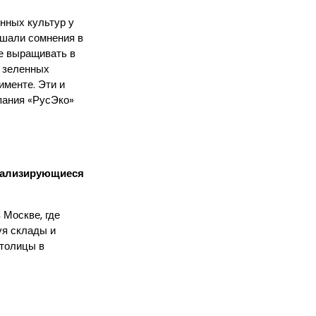
нных культур у
ешали сомнения в
ше выращивать в
о зеленных
именте. Эти и
мпания «РусЭко»
иализирующиеся
 Москве, где
уя склады и
столицы в