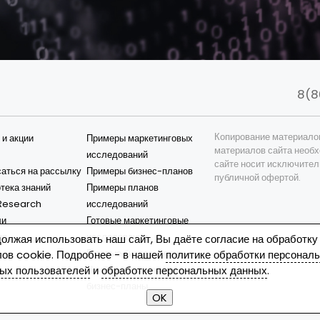
8(8
Копирование материало
 и акции
Примеры маркетинговых
материалов сайта необх
исследований
сайте носит исключител
аться на рассылку
Примеры бизнес-планов
публичной офертой.
тека знаний
Примеры планов
esearch
исследований
ли
Готовые маркетинговые
ия
исследования
олжая использовать наш сайт, Вы даёте согласие на обработку
Готовые бизнес-планы
ов cookie. Подробнее - в нашей
политике обработки персонал
Наиболее популярные
ых пользователей
и
обработке персональных данных
.
бизнес-планы