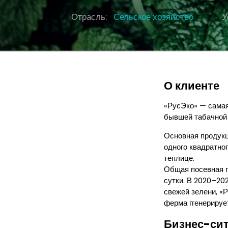
Отрасль:
Сельское хозяйство
У
О клиенте
«РусЭко» — самая
бывшей табачной 
Основная продукц
одного квадратног
теплице.
Общая посевная п
сутки. В 2020–202
свежей зелени, «
ферма ггенерируе
Бизнес-си