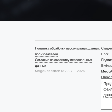
Политика обработки персональных данных
Скидки
пользователей
Блог
Согласие на обработку персональных
Подпис
данных
Библио
MegaResearch © 2007 —
2026
MegaR
Отрас
Решен
Прод
файл
данн